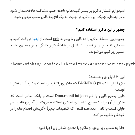
امیدوارم انتشار ماکرو بر بستر گیت‌هاب باعث جلب مشاکت علاقه‌مندان شود
و در آینده‌ای نزدیک این ماکرو در نهایت به یک افزونهٔ قابل نصب تبدیل شود.
چطور از این ماکرو استفاده کنیم؟
جدیدترین نسخهٔ ماکرو را که فایلی با پسوند
deb
است، از
اینجا
دریافت کنید و
نصبش کنید. پس از نصب، ۳ فایل در شاخهٔ کاربر خانگی و در مسیری مانند
مسیر زیر کپی می‌شوند.
/home/afshin/.config/libreoffice/4/user/Scripts/pyt
این ۳ فایل چی هستند؟
یکی فایلی با نام PAKNEVIS.py که ماکروی پاک‌نویس است و تقریباً همه‌کار با
اوست.
فایل بعدی فایلی با نام DocumentList.json است و بانک لغاتی است که
ماکرو از آن برای تصحیح غلط‌های املایی استفاده می‌کند و آخرین فایل هم
فایلی است با نام TextFixer.conf که تنظیمات پنجرهٔ «گزینش اصلاح‌ها» را در
خودش ذخیره می‌کند.
حالا به مسیر زیر بروید و ماکرو را مطابق شکل زیر اجرا کنید: