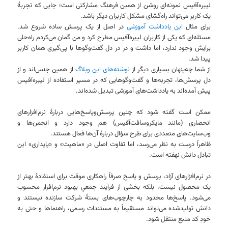
لیبره‌آفیس نمونه‌ای روشن از همین فرهنگ مشارکتی است؛ جایی که تجربهٔ
یک کاربر می‌تواند راه‌گشای مشکل کاربران دیگر باشد.
برای مثال
این یادداشت آموزشی
در اصل از یک پرسش ساده شروع شد.
مسئله‌ای که یکی از کاربران لیبره‌آفیس مطرح کرد و من گمان می‌کردم راه‌حلی
برایش وجود ندارد، اما داشت و در در دل گفت‌وگوها با پی‌گیری همان کاربر
پیدا شد.
از شما چه‌پنهان بسیاری دیگر از
نوشته‌های این وبلاگ
از همین جنس‌اند و از
دل پرسش‌ها، تجربه‌ها و گفت‌وگوهایی که در مسیر استفاده از لیبره‌آفیس
پیش آمده‌اند به یادداشت‌های آموزشی تبدیل شده‌اند.
ممکن است گفته شود که چنین پرسش‌وپاسخ‌هایی دربارهٔ نرم‌افزارهای
انحصاری (مانند مایکروسافت‌آفیس) هم وجود دارد و انجمن‌ها و
وب‌سایت‌های متعددی برای طرح سؤال دربارهٔ آن‌ها فعال هستند.
ظاهراً درست به نظر می‌رسد، اما تفاوت اصلی در «ماهیت» و «پایداری» این
تبادل دانش نهفته است.
در نرم‌افزارهای آزاد، پرسش و پاسخ صرفاً راهکاری موقت برای استفادهٔ بهتر از
یک محصول نیست، بلکه بخشی از فرآیند جمعیِ بهبود نرم‌افزار محسوب
می‌شود. پاسخ‌ها محدود به چارچوب‌های بستهٔ شرکت سازنده نیستند و
دانش تولیدشده می‌تواند مستقیماً به مستندات رسمی، راهنماها و حتی به
خودِ کد منبع منتقل شود.