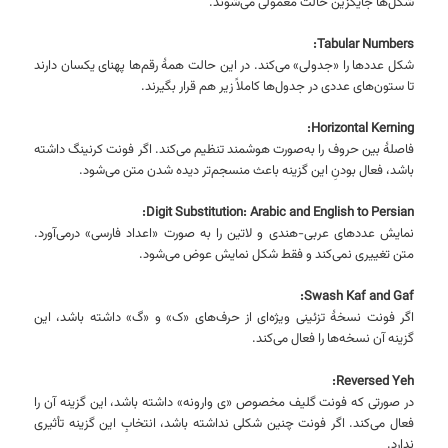
شکل‌ها جایگزین حالت معمولی می‌شوند.
Tabular Numbers:
شکل عددها را «جدولی» می‌کند. در این حالت همهٔ رقم‌ها پهنای یکسان دارند
تا ستون‌های عددی در جدول‌ها کاملاً زیر هم قرار بگیرند.
Horizontal Kerning:
فاصلهٔ بین حروف را به‌صورت هوشمند تنظیم می‌کند. اگر فونت کرنینگ داشته
باشد، فعال بودنِ این گزینه باعث منسجم‌تر دیده شدن متن می‌شود.
Digit Substitution: Arabic and English to Persian:
نمایش عددهای عربی-هندی و لاتین را به صورت «اعداد فارسی» درمی‌آورد.
متن تغییری نمی‌کند و فقط شکل نمایش عوض می‌شود.
Swash Kaf and Gaf:
اگر فونت نسخهٔ تزئینی ویژه‌ای از حرف‌های «ک» و «گ» داشته باشد، این
گزینه آن نسخه‌ها را فعال می‌کند.
Reversed Yeh:
در صورتی که فونت گلیف مخصوص «ی وارونه» داشته باشد، این گزینه آن را
فعال می‌کند. اگر فونت چنین شکلی نداشته باشد، انتخابِ این گزینه تأثیری
ندارد.