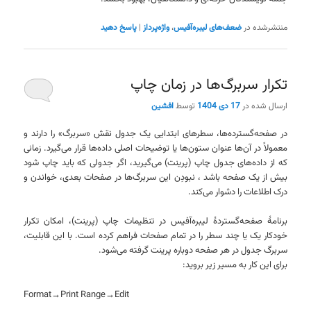
منتشرشده در
ضعف‌های لیبره‌آفیس
،
واژه‌پرداز
|
پاسخ دهید
تکرار سربرگ‌ها در زمان چاپ
ارسال شده در
17 دی 1404
توسط
افشین
در صفحه‌گسترده‌ها، سطرهای ابتدایی یک جدول نقش «سربرگ» را دارند و
معمولاً در آن‌ها عنوان ستون‌ها یا توضیحات اصلی داده‌ها قرار می‌گیرد. زمانی
که از داده‌های جدول چاپ (پرینت) می‌گیرید، اگر جدولی که باید چاپ شود
بیش از یک صفحه باشد ، نبودِن این سربرگ‌ها در صفحات بعدی، خواندن و
درک اطلاعات را دشوار می‌کند.
برنامهٔ صفحه‌گستردهٔ لیبره‌آفیس در تنظیمات چاپ (پرینت)، امکان تکرار
خودکار یک یا چند سطر را در تمام صفحات فراهم کرده است. با این قابلیت،
سربرگ جدول در هر صفحه دوباره پرینت گرفته می‌شود.
برای این کار به مسیر زیر بروید:
Format→Print Range→Edit