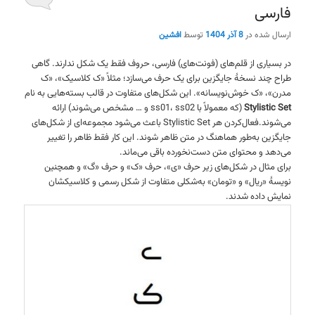
فارسی
ارسال شده در
8 آذر 1404
توسط
افشین
در بسیاری از قلم‌های (فونت‌های) فارسی، حروف فقط یک شکل ندارند. گاهی
طراح چند نسخهٔ جایگزین برای یک حرف می‌سازد؛ مثلاً «ک کلاسیک»، «ک
مدرن»، «ک خوش‌نویسانه». این شکل‌های متفاوت در قالب بسته‌هایی به نام
Stylistic Set
(که معمولاً با ss01، ss02 و … مشخص می‌شوند) ارائه
می‌شوند.فعال‌کردن هر Stylistic Set باعث می‌شود مجموعه‌ای از شکل‌های
جایگزین به‌طور هماهنگ در متن ظاهر شوند. این کار فقط ظاهر را تغییر
می‌دهد و محتوای متن دست‌نخورده باقی می‌ماند.
برای مثال در شکل‌های زیر حرف «ی»، حرف «ک» و حرف «گ» و همچنین
نویسهٔ «ریال» و «تومان» به‌شکلی متفاوت از شکل رسمی و کلاسیکشان
نمایش داده شدند.