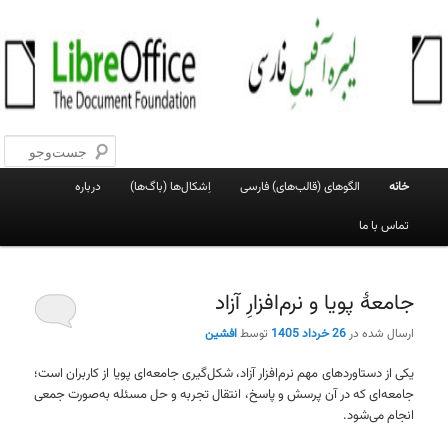
پرش
پرش
به
به
جست‌و
محتوای
محتوای
اصلی
ثانویه
لیبره‌آفیس فارسی
وبلاگ فعالان پروژهٔ لیبره‌آفیس فارسی
فهرست
خانه
الگوهای (قالب‌های) فارسی
اِشکال‌ها (باگ‌ها)
درباره
اصلی
تماس با ما
جامعهٔ پویا و نرم‌افزارِ آزاد
ارسال شده در
26 خرداد 1405
توسط
افشین
یکی از دستاوردهای مهم نرم‌افزار آزاد، شکل‌گیری جامعه‌ای پویا از کاربران است؛
جامعه‌ای که در آن پرسش و پاسخ، انتقال تجربه و حل مسئله به‌صورت جمعی
انجام می‌شود.