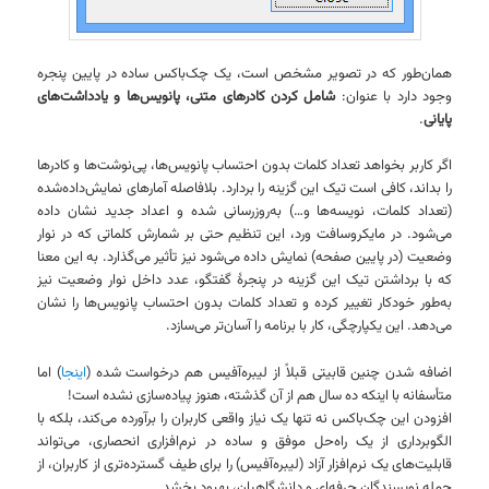
همان‌طور که در تصویر مشخص است، یک چک‌باکس ساده در پایین پنجره
وجود دارد با عنوان:
شامل کردن کادرهای متنی، پانویس‌ها و یادداشت‌های
پایانی
.
اگر کاربر بخواهد تعداد کلمات بدون احتساب پانویس‌ها، پی‌نوشت‌ها و کادرها
را بداند، کافی است تیک این گزینه را بردارد. بلافاصله آمارهای نمایش‌داده‌شده
(تعداد کلمات، نویسه‌ها و…) به‌روزرسانی شده و اعداد جدید نشان داده
می‌شود. در مایکروسافت ورد، این تنظیم حتی بر شمارش کلماتی که در نوار
وضعیت (در پایین صفحه) نمایش داده می‌شود نیز تأثیر می‌گذارد. به این معنا
که با برداشتن تیک این گزینه در پنجرهٔ گفتگو، عدد داخل نوار وضعیت نیز
به‌طور خودکار تغییر کرده و تعداد کلمات بدون احتساب پانویس‌ها را نشان
می‌دهد. این یکپارچگی، کار با برنامه را آسان‌تر می‌سازد.
اضافه شدن چنین قابیتی قبلاً از لیبره‌آفیس هم درخواست شده (
اینجا
) اما
متأسفانه با اینکه ده سال هم از آن گذشته، هنوز پیاده‌سازی نشده است!
افزودن این چک‌باکس نه تنها یک نیاز واقعی کاربران را برآورده می‌کند، بلکه با
الگوبرداری از یک راه‌حل موفق و ساده در نرم‌افزاری انحصاری، می‌تواند
قابلیت‌های یک نرم‌افزار آزاد (لیبره‌آفیس) را برای طیف گسترده‌تری از کاربران، از
جمله نویسندگان حرفه‌ای و دانشگاهیان، بهبود بخشد.