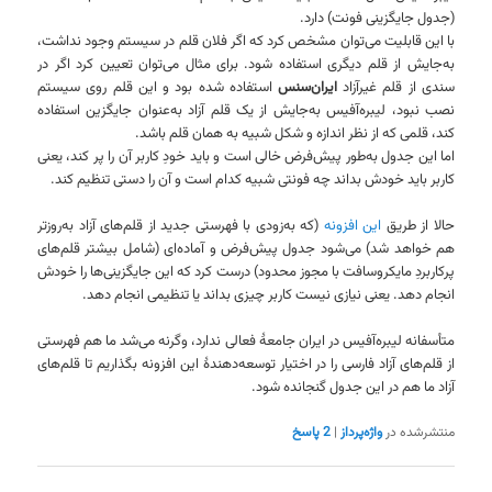
(جدول جایگزینی فونت) دارد.
با این قابلیت می‌توان مشخص کرد که اگر فلان قلم در سیستم وجود نداشت،
به‌جایش از قلم دیگری استفاده شود. برای مثال می‌توان تعیین کرد اگر در
سندی از قلم غیرآزاد
ایران‌سنس
استفاده شده بود و این قلم روی سیستم
نصب نبود، لیبره‌آفیس به‌جایش از یک قلم آزاد به‌عنوان جایگزین استفاده
کند، قلمی که از نظر اندازه و شکل شبیه به همان قلم باشد.
اما این جدول به‌طور پیش‌فرض خالی است و باید خودِ کاربر آن را پر کند، یعنی
کاربر باید خودش بداند چه فونتی شبیه کدام است و آن را دستی تنظیم کند.
حالا از طریق
این افزونه
(که به‌زودی با فهرستی جدید از قلم‌های آزاد به‌روزتر
هم خواهد شد) می‌شود جدول پیش‌فرض و آماده‌ای (شامل بیشتر قلم‌های
پرکاربردِ مایکروسافت با مجوز محدود) درست کرد که این جایگزینی‌ها را خودش
انجام دهد. یعنی نیازی نیست کاربر چیزی بداند یا تنظیمی انجام دهد.
متأسفانه لیبره‌آفیس در ایران جامعهٔ فعالی ندارد، وگرنه می‌شد ما هم فهرستی
از قلم‌های آزاد فارسی را در اختیار توسعه‌دهندهٔ این افزونه بگذاریم تا قلم‌های
آزاد ما هم در این جدول گنجانده شود.
منتشرشده در
واژه‌پرداز
|
2
پاسخ