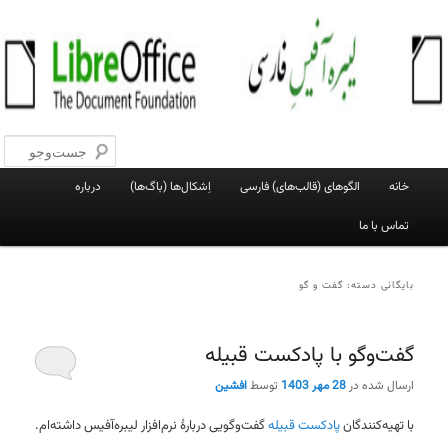
پرش
پرش
به
به
جست‌و
محتوای
محتوای
اصلی
ثانویه
لیبره‌آفیس فارسی
وبلاگ فعالان پروژهٔ لیبره‌آفیس فارسی
فهرست
خانه
الگوهای (قالب‌های) فارسی
اِشکال‌ها (باگ‌ها)
درباره
اصلی
تماس با ما
بایگانی دسته:
گفت و گو
گفت‌وگو با پادکست قبیله
ارسال شده در
28 مهر 1403
توسط
افشین
با تهیه‌کنندگان
پادکست قبیله
گفت‌وگویی دربارهٔ نرم‌افزار لیبره‌آفیس داشته‌ام.