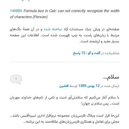
149889
Formula box in Calc can not correctly recognize the width
of characters (Persian)
صفحه‌ای در ویکی بنیاد مستندات آزاد
ساخته شده
و در آن همهٔ باگ‌های
مرتبط با زبان‌های راست به چپ فهرست شده است. اطلاعات این صفحه
بسیار مفید و ارزشمند است.
منتشرشده در
گفت و گو
|
12
پاسخ
سلام…
۱
ارسال شده در
12 بهمن 1389
توسط
افشین
با سلام آغاز می‌کنیم که سلامتی‌آور است و نامی از نام‌های خداوند مهربان
است… پس سلام بر جهان!
این‌جا قرار است وبلاگ فارسی‌زبان مجموعه نرم‌افزار اداری لیبره‌آفیس باشد…
محلی برای تعامل و همکاری فارسی‌زبان‌های علاقه‌مند به این برنامه…