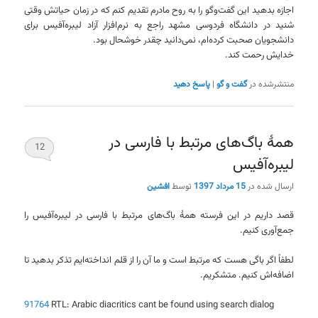
اجازه بدهید این گفت‌وگو را به روح مادرم تقدیم کنم که در زمان حیاتش وقتی
شنید در دانشگاه فردوسی مشهد راجع به نرم‌افزار آزاد لیبره‌آفیس برای
دانشجویان صحبت کرده‌ام، نمی‌دانید چقدر خوشحال بود.
خدایش رحمت کند.
منتشرشده در
گفت و گو
|
پاسخ دهید
همهٔ باگ‌های مرتبط با فارسی در
12
لیبره‌آفیس
ارسال شده در
15 مرداد 1397
توسط
افشین
قصد داریم در این فرسته همهٔ باگ‌های مرتبط با فارسی در لیبره‌آفیس را
جمع‌آوری کنیم.
لطفاً اگر باگی هست که مرتبط است و ما آن را از قلم انداخته‌ایم تذکر بدهید تا
اضافه‌اش کنیم. متشکریم.
91764
RTL: Arabic diacritics cant be found using search dialog