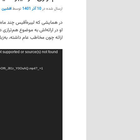
ارسال شده در
10 آذر 1401
توسط
افشین
در همایشی که لیبره‌آفیس چند ماه
او در ارائه‌اش به موضوع هم‌ترازی 
ارائه چون مخاطب عام داشته، به‌زب
نمایشگر
ot supported or source(s) not found
ویدیو
breOffi_J81r_Y0OsAQ.mp4?_=1