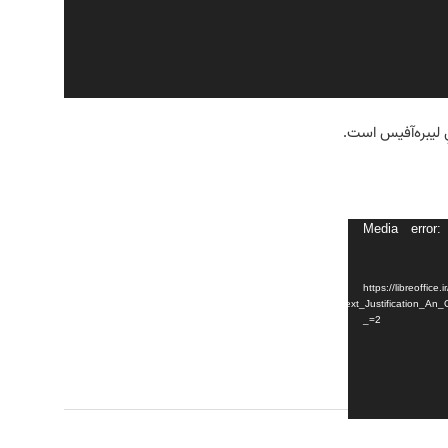
ِ لیبره‌آفیس است.
Media error:
https://libreoffice.ir/blog/wp-
content/uploads/2022/12/Arabic_Persian_Text_Justification_A
_=2