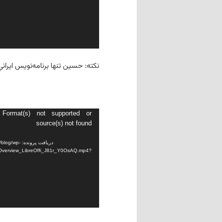
نکته: حسین تنها برنامه‌نویس ایرانی
نمایشگر
 Format(s) not supported or
source(s) not found
ویدیو
دریافت پرونده: 
n_Overview_LibreOffi_J81r_Y0OsAQ.mp4?
منتشرشده در
همایش
|
پاسخ دهید