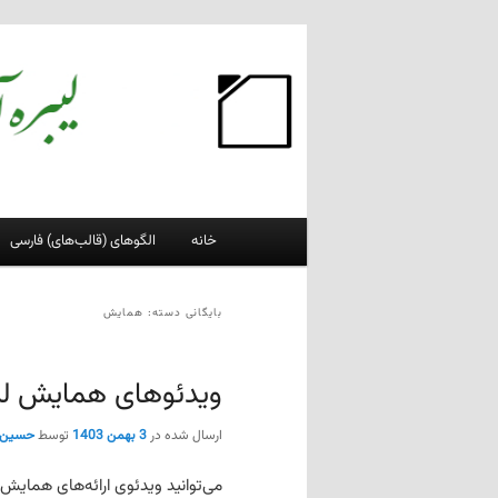
پرش
پرش
به
به
محتوای
محتوای
لیبره‌آفیس فارسی
اصلی
ثانویه
وبلاگ فعالان پروژهٔ لیبره‌آفیس فارسی
فهرست
خانه
الگوهای (قالب‌های) فارسی
اصلی
بایگانی دسته:
همایش
ویدئوهای همایش لیبره
ارسال شده در
3 بهمن 1403
توسط
حسین
می‌توانید ویدئوی ارائه‌های همایش لیبره آفیس ۲۰۲۴ را ا