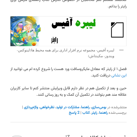
علاقمند هستم نظر مخاطبان در خصوص نگارش کتاب راهنمای فارسی برای
رایتر را بدانم.
لیبره آفیس- مجموعه نرم افزار اداری برای همه محیط ها(لینوکس-
ویندوز- مکینتاش)
فصل ۱ از رایتر که معادل مایکروسافت ورد هست را شروع کرده ام می توانید از
این نشانی
دریافت کنید.
حین و بعد از تکمیل هم در نظر دارم قابل ویرایش منتشر کنم تا سایر کاربران
علاقه مند هم بتوانند در تکمیل آن کمک و به روز رسانی کنند.
منتشرشده در
بومی‌سازی
،
راهنما
،
مشارکت در تولید
،
نظرخواهی
،
واژه‌پردازی
|
برچسب‌شده
راهنما
،
رایتر
،
کتاب
|
2
پاسخ