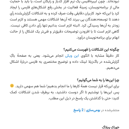
نبوده‌اند. چون لیبره‌آفیس یک نرم افزار کدباز و رایگان است، یا باید با حمایت
مالی از برنامه‌نویسان، زمینۀ فعالیت در بخش رفع اشکال‌های فارسی را ایجاد
کرد یا این‌که خود کاربران دقایقی وقت صرف کرده و به اشکالات گزارش‌شده رأی
دهند تا توسعه‌دهندگان پی ببرند که آن‌ها اشکالات مهمی هستند و لازم است
زودتر به آن‌ها رسیدگی کرد. البته لازم است بدانیم تنها رأی دادن کافی نیست.
گاهی لازم است تا با افزودن توضیحات دقیق‌تر و فنی‌تر یک اشکال را از حالت
ابهام برای برنامه‌نویسان درآورد.
چگونه این اشکالات را فهرست می‌کنیم؟
کار دقیقاً مشابه با الگوی
این ویکی
انجام می‌شود. یعنی به صفحۀ باگِ
گزارش‌شده در باگ‌زیلا لینک داده و توضیح مختصری به فارسی دربارهٔ اشکال
می‌دهیم.
چرا این‌ها را به شما می‌گوئیم؟
برای این‌که قرار نیست همهٔ کارها را ما انجام بدهیم! شما هم سهمی دارید.
پس این‌ها را نوشتیم تا اگر دوست داشتید، به برطرف شدن اشکالات کمک
کنید؛ حتی با گذاشتن یک پاسخ در ذیل این مطلب.
منتشرشده در
بومی‌سازی
|
2
پاسخ
خوراک وبلاگ