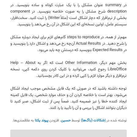
در summary عنوان مشکل را با یک عبارت کوتاه و ساده بنویسید. در
description شرح مشکل را به صورت خلاصه بنویسید. در component
بخشی از نرم‌افزار که دچار اشکال است (مثلاً Writer) را ثبت کنید. سخت‌افزار،
سیستم عامل، اولین نسخه‌ای که این اشکال در آن رخ می‌دهد را بنویسید.
مهم‌تر از همه، در steps to reproduce گام‌های لازم برای ایجاد دوباره مشکل
را شرح دهید. در Actual Results آن‌چه رخ می‌دهد و اشکال دارد را بنویسید و
در Expected Results بنویسید که درستش چه باید می‌بود.
بخش مهم دیگر، Other Information است که اگر به Help – About
LibreOffice رجوع کنید، می‌توانید با کلیک کردن روی دکمه کپی، نسخه
نرم‌افزار و دیگر موارد لازم را کپی کرده و در این کادر بچسبانید.
توجه داشته باشید که در صورتی که یک فایل مشخص موجب ایجاد اشکال
می‌شود، بهتر است با خلاصه کردن آن و حذف موارد شخصی، یک فایل کمینه
ایجاد کننده خطا را نیز ضمیمه کنید. ضمناً پس از ثبت اشکال، صبر کنید تا
دیگران بتوانند اشکال را بررسی و آن را تأیید یا رد کنند.
نوشته شده در
اِشکالات (باگ‌ها)
توسط
حسین
. افزودن
پیوند یکتا
به علاقمندی‌ها.