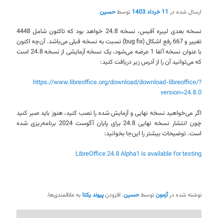
ارسال شده در
11 خرداد 1403
توسط
حسین
نسخه بعدی لیبره آفیس، نسخه 24.8 خواهد بود که تاکنون شامل 4448
تغییر و 667 رفع اشکال (bug fix) نسبت به نسخه قبلی می‌باشد. آن‌چه اکنون
با عنوان نسخه آلفا 1 عرضه می‌شود، یک نسخه آزمایشی از نسخه 24.8 است
که می‌توانید آن را از آدرس زیر دریافت کنید:
https://www.libreoffice.org/download/download-libreoffice/?
version=24.8.0
اگر می‌خواهید نسخه نهایی و آزمایش شده را نصب کنید، هنوز باید صبر کنید
چون انتشار نسخه نهایی 24.8 برای پایان آگوست 2024 برنامه‌ریزی شده
است. توضیحات بیشتر را این‌جا بخوانید:
LibreOffice 24.8 Alpha1 is available for testing
نوشته شده در
آزمون
توسط
حسین
. افزودن
پیوند یکتا
به علاقمندی‌ها.