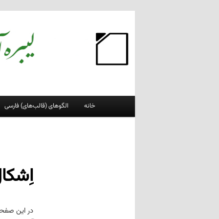
پرش
به
محتوای
لیبره‌آفیس فارسی
اصلی
وبلاگ فعالان پروژهٔ لیبره‌آفیس فارسی
فهرست
خانه
الگوهای (قالب‌های) فارسی
اصلی
اِشکال
در این صفحه