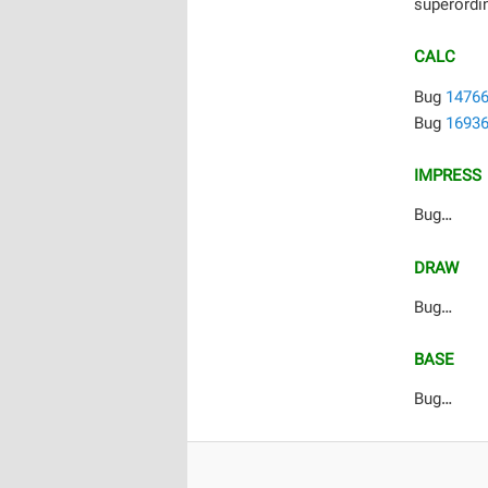
superordin
CALC
Bug
1476
Bug
1693
IMPRESS
Bug…
DRAW
Bug…
BASE
Bug…