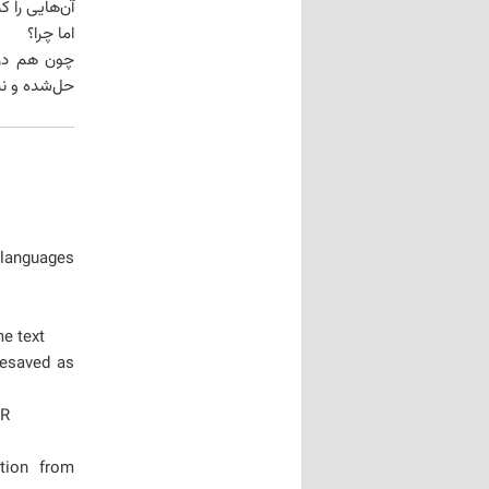
آن‌هایی را ک
اما چرا؟
چون هم در 
حل‌شده و نش
languages
me text
resaved as
TR
tion from