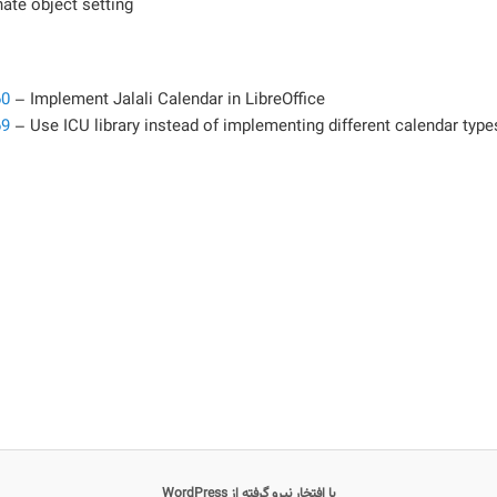
ate object setting
60
– Implement Jalali Calendar in LibreOffice
69
– Use ICU library instead of implementing different calendar type
با افتخار نیرو گرفته از WordPress