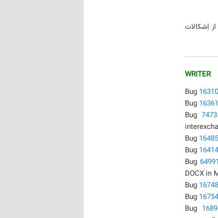
 اِشکالات
WRITER
Bug
1631
ٰBug
1636
Bug
7473
interexch
Bug
1648
Bug
1641
Bug
6499
DOCX in 
Bug
1674
Bug
1675
Bug
1689