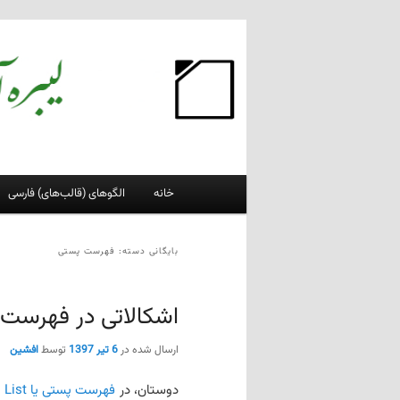
پرش
پرش
به
به
محتوای
محتوای
لیبره‌آفیس فارسی
اصلی
ثانویه
وبلاگ فعالان پروژهٔ لیبره‌آفیس فارسی
فهرست
خانه
الگوهای (قالب‌های) فارسی
اصلی
بایگانی دسته:
فهرست پستی
اشکالاتی در فهرست 
ارسال شده در
6 تیر 1397
توسط
افشین
دوستان، در
فهرست پستی یا Mailing List