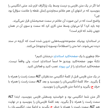
اما اگر در یک متن فارسی و درست وسط یک پاراگراف لازم شد متنی انگلیسی را
بنویسید که در انتهای آن هم علائم سجاوندی (مثل نقطه یا علامت سؤال) بود
چی؟
واضح است که در این صورت آن علائم در سمت صحیحشان قرار نمی‌گیرند.
چه باید کرد؟ آیا می‌توان وسط متن کاری کرد که سمت و سوی آن در همان
جهتی باشد که لازم است؟
در استاندارد یونیکد مجموعه‌نویسه‌هایی تدوین شده است که گرچه در سند
دیده نمی‌شوند، اما متن را اصطلاحاً دوسویه (دوجهته) می‌کنند.
حالا چطوری با یک
صفحه‌کلید استاندارد
درجشان کنیم؟
نکتهٔ مهم: صفحه‌کلید ویندوز
۱۰
اسماً استاندارد است، ولی واقعاً نیست.
صفحه‌کلید استاندارد را از
این پیوند
نصب کنید و فعالش کنید.
در یک متن فارسی قبل از کلمهٔ انگلیسیِ مدنظرتان
ALT
سمت راست را همراه با
]
بگیرید. حالا کلمهٔ انگلیسی‌تان را بنویسید و بعد
ALT
سمت راست را همراه با
حرف
ح
بگیرید و ادامهٔ متن فارسی‌تان را بنویسید.
اگر متن شما انگلیسی بود و خواستید وسطش فارسی بنویسید، ابتدا
ALT
سمت راست را همراه با
[
بگیرید. بعد کلمهٔ فارسی‌تان را بنویسید و در نهایت
هم
ALT
سمت راست را همراه با حرف
ح
بگیرید و ادامهٔ متن انگلیسی‌تان را