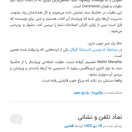
نظرتان را به نویسنده پیشنهاد کنید، منطقی‌ترین ابرازی که در دست دارید ابزار
نظرات یا همان
Comments
است.
این نظرات در حاشیهٔ سند نمایش داده می‌شوند و اگر تعدادشان زیاد بشوند،
مدیریت آن‌ها برای شما که ویراستار آن کتاب هستید و حتی برای نویسنده که
قرار است پس از پایان کارتان اصلاحات شما را بررسی کند، دشوار و پردردسر
می‌شود.
حالا یک خبر خوب دارم:
در
مسابقهٔ کدنویسی تابستانهٔ گوگل
یکی از ایده‌هایی که پذیرفته شده همین
است.
Mohit Marathe تصمیم گرفته است، نظرات اصلاحی ویراستار را از حاشیهٔ
سند به نوار کناری لیبره‌آفیس بیاورد تا دسترسی به آن‌ها راحت‌تر و ویرایش و
بررسی آن سهل‌تر بشود.
واقعاً دستش درد نکند که سراغ خوب قابلیتی رفته است.
منتشرشده در
واژه‌پرداز
|
پاسخ دهید
نماد تلفن و نشانی
ارسال شده در
18 دی 1402
توسط
افشین