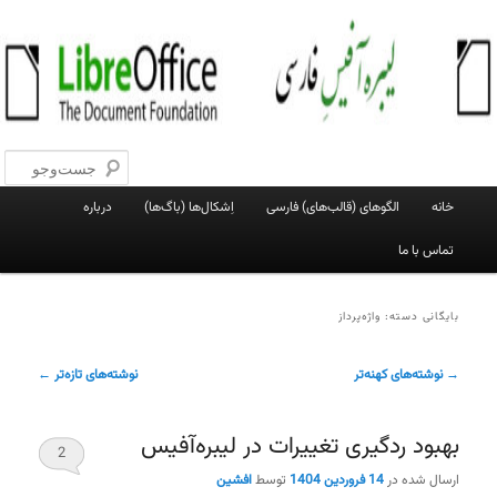
پرش
پرش
به
به
جست‌و
محتوای
محتوای
اصلی
ثانویه
لیبره‌آفیس فارسی
وبلاگ فعالان پروژهٔ لیبره‌آفیس فارسی
فهرست
خانه
الگوهای (قالب‌های) فارسی
اِشکال‌ها (باگ‌ها)
درباره
اصلی
تماس با ما
بایگانی دسته:
واژه‌پرداز
ناوبری
→
نوشته‌های کهنه‌تر
نوشته‌های تازه‌تر
←
نوشته
بهبود ردگیری تغییرات در لیبره‌آفیس
2
ارسال شده در
14 فروردین 1404
توسط
افشین