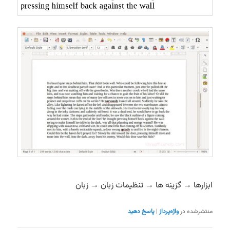
ابزارها → گزینه ها → تنظیمات زبان → زبان
منتشرشده در
واژه‌پرداز
|
پاسخ دهید