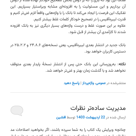
هدف این بود که باری را که بر دوش بخش تصحیح خودکار نهاده شده از دوش
آن برداریم و این مسئولیت را به افزونه‌ای مشابه ویراستیار بسپاریم. این
تفکیک این فرصت را ایجاد می‌کند تا بانک را با واژه‌هایی واقعاً لازم غنی‌تر کنیم و
قدرت لیبره‌آفیس را در تصحیح خودکار کلمات غلط بیشتر کنیم.
علاوه بر این صورت غلط و درست واژه‌های بسیار دیگری نیز به بانک افزوده
شدند تا کارآمدی آن بیشتر از قبل شود.
بانک جدید در انتشار بعدی لیبره‌آفیس، یعنی نسخه‌های ۲۴.۸.۶ و ۲۵.۲.۲ در
دسترس کاربران خواهد بود.
نکته
: به‌روزرسانی این بانک حتی پس از انتشار نسخهٔ پایدار بعدی متوقف
نخواهد شد و با گذشت زمان بهتر و غنی‌تر خواهد شد.
منتشرشده در
عمومی
،
واژه‌پرداز
|
پاسخ دهید
مدیریت ساده‌تر نظرات
ارسال شده در
22 اردیبهشت 1403
توسط
افشین
چنانچه ویرایش یک کتاب را به شما سپرده باشند، اگر بخواهید اصلاحات مد