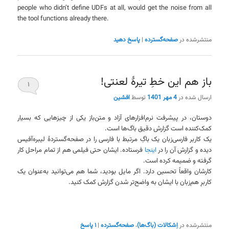
people who didn’t define UDFs at all, would get the noise from all
the tool functions already there.
منتشرشده در
صفحه‌گسترده
|
پاسخ دهید
باز هم این خطِ تیرهٔ لعنتی!
۱
ارسال شده در
4 مهر 1401
توسط
افشین
دوستان، در پیشرفت نرم‌افزارهای آزاد و متن‌باز یکی از چیزهایی که بسیار
کمک‌کننده است گزارش دقیق باگ‌ها است.
یک کاربر فارسی‌زبان یک باگِ مرتبط با فارسی را در صفحه‌گستردهٔ لیبره‌آفیس
دیده و گزارش آن را در
اینجا
فرستاده. ایشان حتی فیلمی هم از تمام مراحل کار
گرفته و ضمیمه کرده است.
کارشان واقعاً تحسین دارد. اگر مایل بودید، شما هم می‌توانید به‌عنوان یک
کاربرِ هم‌زبان با ایشان به واضح‌تر شدن گزارش کمک کنید.
منتشرشده در
اِشکالات (باگ‌ها)
،
صفحه‌گسترده
|
۱
پاسخ