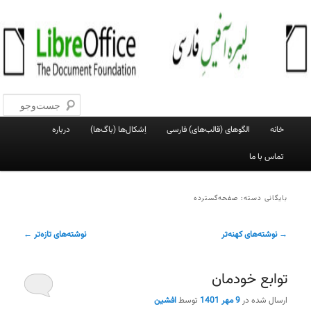
پرش
پرش
به
به
جست‌و
محتوای
محتوای
اصلی
ثانویه
لیبره‌آفیس فارسی
وبلاگ فعالان پروژهٔ لیبره‌آفیس فارسی
فهرست
خانه
الگوهای (قالب‌های) فارسی
اِشکال‌ها (باگ‌ها)
درباره
اصلی
تماس با ما
بایگانی دسته:
صفحه‌گسترده
ناوبری
→
نوشته‌های کهنه‌تر
نوشته‌های تازه‌تر
←
نوشته
توابع خودمان
ارسال شده در
9 مهر 1401
توسط
افشین