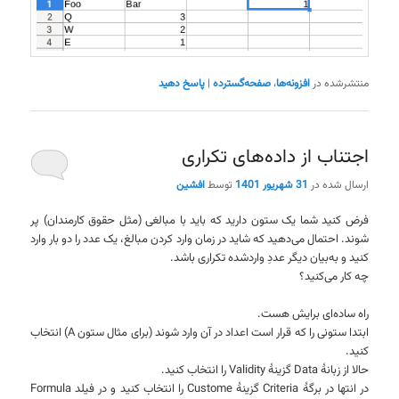
منتشرشده در
افزونه‌ها
،
صفحه‌گسترده
|
پاسخ دهید
اجتناب از داده‌های تکراری
ارسال شده در
31 شهریور 1401
توسط
افشین
فرض کنید شما یک ستون دارید که باید با مبالغی (مثل حقوق کارمندان) پر
شوند. احتمال می‌دهید که شاید در زمان وارد کردن مبالغ، یک عدد را دو بار وارد
کنید و به‌بیان دیگر عددِ واردشده تکراری باشد.
چه کار می‌کنید؟
راه ساده‌ای برایش هست.
ابتدا ستونی را که قرار است اعداد در آن وارد شوند (برای مثال ستون A) انتخاب
کنید.
حالا از زبانهٔ Data گزینهٔ Validity را انتخاب کنید.
در انتها در برگهٔ Criteria گزینهٔ Custome را انتخاب کنید و در فیلد Formula