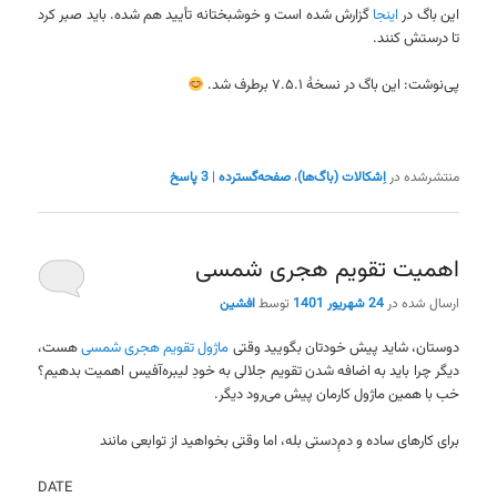
این باگ در
اینجا
گزارش شده است و خوشبختانه تأیید هم شده. باید صبر کرد
تا درستش کنند.
پی‌نوشت: این باگ در نسخهٔ ۷.۵.۱ برطرف شد.
منتشرشده در
اِشکالات (باگ‌ها)
،
صفحه‌گسترده
|
3
پاسخ
اهمیت تقویم هجری شمسی
ارسال شده در
24 شهریور 1401
توسط
افشین
دوستان، شاید پیش خودتان بگویید وقتی
ماژول تقویم هجری شمسی
هست،
دیگر چرا باید به اضافه شدن تقویم جلالی به خودِ لیبره‌آفیس اهمیت بدهیم؟
خب با همین ماژول کارمان پیش می‌رود دیگر.
برای کارهای ساده و دمِ‌دستی بله، اما وقتی بخواهید از توابعی مانند
DATE