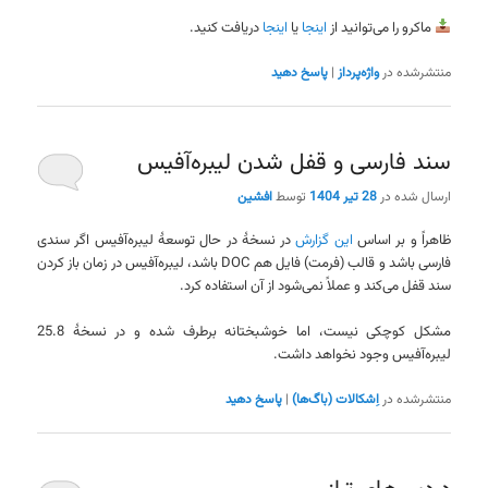
ماکرو را می‌توانید از
اینجا
یا
اینجا
دریافت کنید.
منتشرشده در
واژه‌پرداز
|
پاسخ دهید
سند فارسی و قفل شدن لیبره‌آفیس
ارسال شده در
28 تیر 1404
توسط
افشین
ظاهراً و بر اساس
این گزارش
در نسخهٔ در حال توسعهٔ لیبره‌آفیس اگر سندی
فارسی باشد و قالب (فرمت) فایل هم DOC باشد، لیبره‌آفیس در زمان باز کردن
سند قفل می‌کند و عملاً نمی‌شود از آن استفاده کرد.
مشکل کوچکی نیست، اما خوشبختانه برطرف شده و در نسخهٔ 25.8
لیبره‌آفیس وجود نخواهد داشت.
منتشرشده در
اِشکالات (باگ‌ها)
|
پاسخ دهید