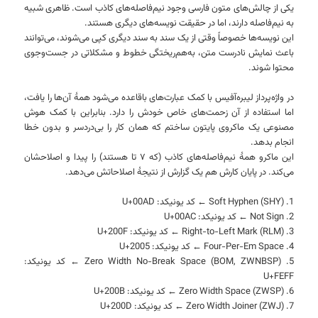
یکی از چالش‌های متون فارسی وجود نیم‌فاصله‌های کاذب است. ظاهری شبیه
به نیم‌فاصله دارند، اما در حقیقت نویسه‌های دیگری هستند.
این نویسه‌ها خصوصاً وقتی از یک سند به سند دیگری کپی می‌شوند، می‌توانند
باعث نمایش نادرست متن، به‌هم‌ریختگی خطوط و مشکلاتی در جست‌وجوی
محتوا شوند.
در واژه‌پرداز لیبره‌آفیس با کمک عبارت‌های باقاعده می‌شود همهٔ آن‌ها را یافت،
اما استفاده از آن زحمت‌های خاص خودش را دارد. بنابراین با کمک هوش
مصنوعی یک ماکروی پایتون ساختم که همان کار را بی‌دردسر و بدون خطا
انجام بدهد.
این ماکرو همهٔ نیم‌فاصله‌های کاذب (که ۷ تا هستند) را پیدا و اصلاحشان
می‌کند. در پایان کارش هم یک گزارش از نتیجهٔ اصلاحاتش می‌دهد.
1. Soft Hyphen (SHY) ← کد یونیکد: U+00AD
2. Not Sign ← کد یونیکد: U+00AC
3. Right-to-Left Mark (RLM) ← کد یونیکد: U+200F
4. Four-Per-Em Space ← کد یونیکد: U+2005
5. Zero Width No-Break Space (BOM, ZWNBSP) ← کد یونیکد:
U+FEFF
6. Zero Width Space (ZWSP) ← کد یونیکد: U+200B
7. Zero Width Joiner (ZWJ) ← کد یونیکد: U+200D