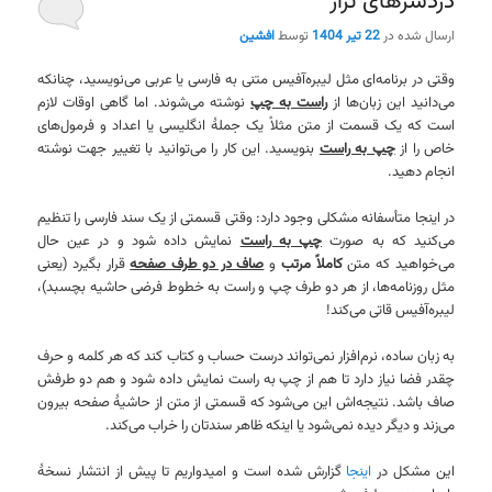
دردسرهای تراز
ارسال شده در
22 تیر 1404
توسط
افشین
وقتی در برنامه‌ای مثل لیبره‌آفیس متنی به فارسی یا عربی می‌نویسید، چنانکه
می‌دانید این زبان‌ها از
راست به چپ
نوشته می‌شوند. اما گاهی اوقات لازم
است که یک قسمت از متن مثلاً یک جملهٔ انگلیسی یا اعداد و فرمول‌های
خاص را از
چپ به راست
بنویسید. این کار را می‌توانید با تغییر جهت نوشته
انجام دهید.
در اینجا متأسفانه مشکلی وجود دارد: وقتی قسمتی از یک سند فارسی را تنظیم
می‌کنید که به صورت
چپ به راست
نمایش داده شود و در عین حال
می‌خواهید که متن
کاملاً مرتب
و
صاف در دو طرف صفحه
قرار بگیرد (یعنی
مثل روزنامه‌ها، از هر دو طرف چپ و راست به خطوط فرضی حاشیه بچسبد)،
لیبره‌آفیس قاتی می‌کند!
به زبان ساده، نرم‌افزار نمی‌تواند درست حساب و کتاب کند که هر کلمه و حرف
چقدر فضا نیاز دارد تا هم از چپ به راست نمایش داده شود و هم دو طرفش
صاف باشد. نتیجه‌اش این می‌شود که قسمتی از متن از حاشیهٔ صفحه بیرون
می‌زند و دیگر دیده نمی‌شود یا اینکه ظاهر سندتان را خراب می‌کند.
این مشکل در
اینجا
گزارش شده است و امیدواریم تا پیش از انتشار نسخهٔ