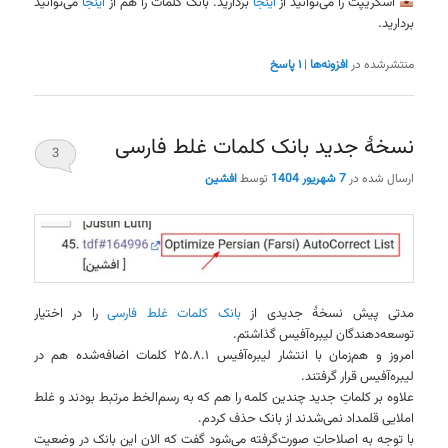
اسکریپت را می‌توانید از
اینجا
بردارید. بانک کلمات را هم از
اینجا
می‌توانید
بردارید.
منتشرشده در
افزونه‌ها
|
۱
پاسخ
نسخهٔ جدید بانک کلمات غلط فارسی
3
ارسال شده در
7 شهریور 1404
توسط
افشین
مدتی پیش نسخهٔ جدیدی از
بانک کلمات غلط فارسی
را در اختیار
توسعه‌دهندگان لیبره‌آفیس گذاشتم.
امروز و هم‌زمان با انتشار لیبره‌آفیس ۲۵.۸.۱ کلمات اضافه‌شده هم در
لیبره‌آفیس قرار گرفتند.
علاوه بر کلماتِ جدید چندین کلمه را هم که به رسم‌الخط مرتبط بودند و غلط
املایی قلمداد نمی‌شدند از بانک حذف کردم.
با توجه به اصلاحاتِ صورت‌گرفته می‌شود گفت که الان این بانک در وضعیت