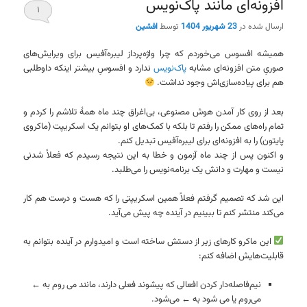
افزونه‌ای مانند پاک‌نویس
۱
ارسال شده در
23 شهریور 1404
توسط
افشین
همیشه افسوس می‌خوردم که چرا واژه‌پرداز لیبره‌آفیس برای ویرایش‌های
صوریِ متن افزونه‌ای مشابه
پاک‌نویس
ندارد و افسوسِ بیشتر اینکه داوطلبی
هم برای پیاده‌سازی‌اش وجود نداشت.
بعد از روی کار آمدن هوش مصنوعی، بی‌اغراق چند ماه همهٔ تلاشم را کردم و
تمام راه‌های ممکن را رفتم تا بلکه با کمک‌های او بتوانم یک اسکریپت (ماکروی
پایتون) را به افزونه‌ای برای لیبره‌آفیس تبدیل کنم.
و اکنون پس از چند ماه آزمون و خطا به این نتیجه رسیدم که فعلاً شدنی
نیست و مهارت و دانش یک برنامه‌نویس را می‌طلبد.
این شد که تصمیم گرفتم فعلاً همین اسکریپتی را که هست و درست هم کار
می‌کند منتشر کنم تا ببینیم در آینده چه پیش می‌آید.
این ماکرو کارهای زیر از دستش ساخته است و امیدوارم در آینده بتوانم به
قابلیت‌هایش اضافه کنم:
نیم‌فاصله‌دار کردن افعالی که پیشوند فعلی دارند، مانند می روم به ←
می‌روم یا می شود به ← می‌شود.