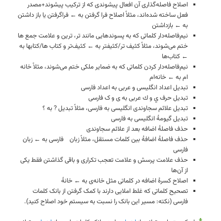
اصلاح فاصله‌گذاری آن افعال پیشوندی که از ترکیب پیشوند+مصدر
فعل ساخته شده‌اند، مثلاً اصلاح فرا گرفتن به ← فراگرفتن یا باز داشتن
به ← بازداشتن
نیم‌فاصله‌دار کلماتی که به پسوندهایی مانند تر، ترین و علامت جمع ها
ختم می‌شوند، مثلاً کثیف تر/کثیفتر به ← کثیف‌تر و کتاب ها/کتابها به
← کتاب‌ها
نیم‌فاصله‌دار کردن کلماتی که به ضمایر ملکی ختم می‌شوند، مثلاً خانه
ام به ← خانه‌ام
تبدیل اعداد انگلیسی و عربی به اعداد فارسی
تبدیل حرف ي و ك عربی به ی و ک فارسی
تبدیل علائم سجاوندی انگلیسی به فارسی، مثلاً تبدیل ? به ؟
تبدیل گیومهٔ انگلیسی به فارسی
حذف فاصلهٔ اضافه بعد از علائم سجاوندی
حذف فاصلهٔ اضافهٔ بین کلمات مستقل، مثلاً زبان فارسی به ← زبان
فارسی
حذف علامت پرسش و علامت تعجب تکراری و باقی گذاشتن فقط یکی
از آن‌ها
اصلاح کسرهٔ اضافه در کلماتی مثل خانه‌ی به ← خانهٔ
تصحیح کلماتی که غلط املایی دارند با کمک گرفتن از بانک کلمات
فارسی (نکته: مسیر این بانک را نسبت به سیستم خود اصلاح کنید).