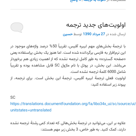
اولویت‌های جدید ترجمه
ارسال شده در
27 مرداد 1390
توسط
حسین
با ترجمۀ بخش‌های مهم لیبره آفیس، تقریباً 50% درصد واژه‌های موجود در
این نرم‌افزار به فارسی برگردانده شده است. اما هنوز یک بخش پراستفاده یعنی
«صفحه گسترده» به طور کامل ترجمه نشده که از اهمیت زیادی هم برخوردار
می‌باشد. این بخش، در پوتل با نام ماژول SC قابل مشاهده بوده و تقریباً
شامل 6000 کلمۀ ترجمه نشده است.
اولویت فعلی ترجمۀ لیبره آفیس، ترجمۀ این بخش است. برای ترجمه، از
پیوند زیر استفاده کنید:
SC
https://translations.documentfoundation.org/fa/libo34x_ui/sc/source/ui/
unitstates=untranslated
علاوه بر این، می‌توانید در ترجمۀ بخش‌هائی که تعداد کمی رشتۀ ترجمه نشده
دارند، کمک کنید. به طور خاص، 3 بخش زیر مهم هستند: