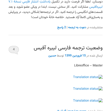
دوستان، لطفاً اگر فرصت دارید در تکمیل
یادداشتِ انتشارِ فارسیِ نسخهٔ ۷.۱
لیبره‌آفیس
مشارکت کنید. کار سختی نیست. ابتدا در ویکی عضو شوید و بعد
قسمت‌های انگلیسی را ترجمه کنید. اگر در ترجمه‌ها اِشکالی دیدید، در ویرایش
و به‌سازی‌اش کاملاً آزاد هستید. خلاصه خانهٔ خودتان است!
منتشرشده در
دعوت به ترجمه
|
2
پاسخ
وضعیت ترجمه فارسی لیبره آفیس
4
ارسال شده در
15 فروردین 1399
توسط
حسین
Libreoffice – Master
منتشرشده در
دعوت به ترجمه
|
4
پاسخ