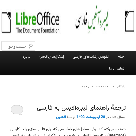
پرش
پرش
به
به
جست‌و
محتوای
محتوای
اصلی
ثانویه
لیبره‌آفیس فارسی
وبلاگ فعالان پروژهٔ لیبره‌آفیس فارسی
فهرست
خانه
الگوهای (قالب‌های) فارسی
اِشکال‌ها (باگ‌ها)
درباره
اصلی
تماس با ما
بایگانی دسته:
دعوت به ترجمه
ترجمهٔ راهنمای لیبره‌آفیس به فارسی
۱
ارسال شده در
28 اردیبهشت 1402
توسط
افشین
تصدیق می‌کنم که برخی معادل‌های نامأنوسی که برای فارسی‌سازی رابط کاربری
(Interface) برنامه‌ها انتخاب می‌شود، در بی‌انگیزه کردن کاربران به فارسی