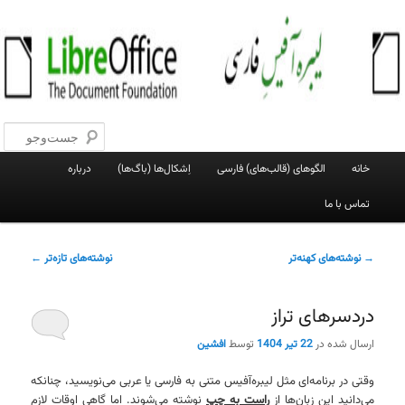
پرش
پرش
به
به
جست‌و
محتوای
محتوای
اصلی
ثانویه
لیبره‌آفیس فارسی
وبلاگ فعالان پروژهٔ لیبره‌آفیس فارسی
فهرست
خانه
الگوهای (قالب‌های) فارسی
اِشکال‌ها (باگ‌ها)
درباره
اصلی
تماس با ما
ناوبری
→
نوشته‌های کهنه‌تر
نوشته‌های تازه‌تر
←
نوشته
دردسرهای تراز
ارسال شده در
22 تیر 1404
توسط
افشین
وقتی در برنامه‌ای مثل لیبره‌آفیس متنی به فارسی یا عربی می‌نویسید، چنانکه
می‌دانید این زبان‌ها از
راست به چپ
نوشته می‌شوند. اما گاهی اوقات لازم