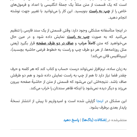
است که یک قسمت از متن مثلاً یک جملهٔ انگلیسی یا اعداد و فرمول‌های
خاص را از
چپ به راست
بنویسید. این کار را می‌توانید با تغییر جهت نوشته
انجام دهید.
در اینجا متأسفانه مشکلی وجود دارد: وقتی قسمتی از یک سند فارسی را تنظیم
می‌کنید که به صورت
چپ به راست
نمایش داده شود و در عین حال
می‌خواهید که متن
کاملاً مرتب
و
صاف در دو طرف صفحه
قرار بگیرد (یعنی
مثل روزنامه‌ها، از هر دو طرف چپ و راست به خطوط فرضی حاشیه بچسبد)،
لیبره‌آفیس قاتی می‌کند!
به زبان ساده، نرم‌افزار نمی‌تواند درست حساب و کتاب کند که هر کلمه و حرف
چقدر فضا نیاز دارد تا هم از چپ به راست نمایش داده شود و هم دو طرفش
صاف باشد. نتیجه‌اش این می‌شود که قسمتی از متن از حاشیهٔ صفحه بیرون
می‌زند و دیگر دیده نمی‌شود یا اینکه ظاهر سندتان را خراب می‌کند.
این مشکل در
اینجا
گزارش شده است و امیدواریم تا پیش از انتشار نسخهٔ
پایدار بعدی برطرف بشود.
منتشرشده در
اِشکالات (باگ‌ها)
|
پاسخ دهید