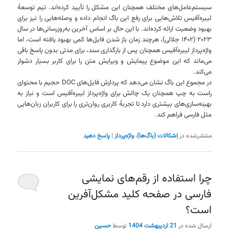
سیستم‌عامل‌های مختلف همچنان این مشکل را تأیید کرده‌اند. تیم توسعهٔ
لیبره‌آفیس تلاش‌هایی برای رفع این باگ انجام داده و وصله‌هایی را نیز برای
بهبود وضعیت ارائه کرده‌اند. با این حال بر اساس آخرین به‌روزرسانی‌ها در سال
۲۰۲۳ (۱۴۰۲ جلالی)، هرچند زمان باز شدن فایل‌ها کمی بهبود یافته است، اما
واژه‌پرداز لیبره‌آفیس همچنان پس از بارگذاری سند، برای مدتی بدون پاسخ باقی
می‌ماند که این موضوع پیمایش و ویرایش متن را برای کاربر بسیار دشوار
می‌کند.
در مجموع این باگ نشان می‌دهد که پردازش فایل‌های DOC حجیم با محتوای
راست به چپ همچنان یک چالش برای واژه‌پرداز لیبره‌آفیس است و نیاز به
بهینه‌سازی‌های بیشتری دارد تا تجربهٔ کاربری روان‌تری را برای کاربران زبان‌هایی
مثل فارسی فراهم کند.
منتشرشده در
اِشکالات (باگ‌ها)
،
واژه‌پرداز
|
پاسخ دهید
چرا استفاده از رقم‌های نمایشی
فارسی در صفحه کلید مشکل‌آفرین
است؟
ارسال شده در
21 اردیبهشت 1404
توسط
حسین