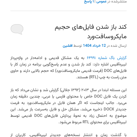
منتشرشده در
عمومی
|
۱
پاسخ
کند باز شدن فایل‌های حجیم
مایکروسافت‌ورد
ارسال شده در
12 خرداد 1404
توسط
افشین
گزارش باگ شماره ۶۴۹۹۱
به یک مشکل قدیمی و ادامه‌دار در واژه‌پرداز
لیبره‌آفیس اشاره دارد: کند باز شدن و عدم پاسخ‌گویی برنامه در زمان کار با
فایل‌های DOC (فرمت قدیمی مایکروسافت‌ورد) که حجم بالایی دارند و حاوی
متن راست به چپ (RTL) هستند.
این مسئله ابتدا در سال ۲۰۱۳ (۱۳۹۲ جلالی) گزارش شد و نشان می‌داد که باز
کردن یک فایل DOC خاص با محتوای فارسی یا عربی، چندین دقیقه زمان
می‌برد. جالب اینجاست که اگر همان فایل در مایکروسافت‌ورد به فرمت
جدیدتر DOCX ذخیره می‌شد، مشکل حل و فایل به‌سرعت باز می‌شد. این
موضوع به احتمال زیاد به نحوهٔ پردازش فایل‌های DOC قدیمی توسط
لیبره‌آفیس برای محتوای RTL مربوط می‌شود.
با گذشت زمان و انتشار نسخه‌های جدیدتر لیبره‌آفیس، کاربران از