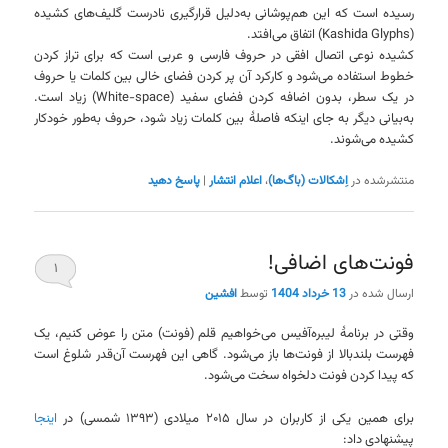
رسیده است که این هم‌پوشانی به‌دلیل قرارگیری نادرست گلیف‌های کشیده
(Kashida Glyphs) اتفاق می‌افتد.
کشیده نوعی اتصال افقی در حروف فارسی و عربی است که برای تراز کردن
خطوط استفاده می‌شود و کارکرد آن پر کردن فضای خالی بین کلمات یا حروف
در یک سطر، بدون اضافه کردن فضای سفید (White-space) زیاد است.
به‌بیانی دیگر به جای اینکه فاصلهٔ بین کلمات زیاد شود، حروف به‌طور خودکار
کشیده می‌شوند.
منتشرشده در
اِشکالات (باگ‌ها)
،
اعلام انتشار
|
پاسخ دهید
فونت‌های اضافی!
۱
ارسال شده در
13 خرداد 1404
توسط
افشین
وقتی در برنامهٔ لیبره‌آفیس می‌خواهیم قلم (فونت) متن را عوض کنیم، یک
فهرست بلندبالا از فونت‌ها باز می‌شود. گاهی این فهرست آن‌قدر شلوغ است
که پیدا کردن فونت دلخواه سخت می‌شود.
برای همین یکی از کاربران در سال ۲۰۱۵ میلادی (۱۳۹۳ شمسی) در
اینجا
پیشنهادی داد: