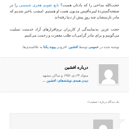
حجت‌الله مداحی را که یادتان هست؟
تابع تقویم هجری شمسی
را در
صفحه‌گستردهٔ لیبره‌آفیس مدیون همت او هستیم. امشب باخبر شدیم که
مادر نازنینشان چند روزِ پیش از دنیا رفته‌اند.
حجت عزیز، به‌نمایندگی از کاربران نرم‌افزارهای آزاد خدمتت تسلیت
می‌گوییم و برای مادر گرامی‌ات طلب مغفرت و رحمت می‌کنیم.
نوشته شده در
عمومی
توسط
افشین
. افزودن
پیوند یکتا
به علاقمندی‌ها.
درباره افشین
متولد ۲۴ دی ۱۳۵۶ و ساکن مشهد.
دیدن همه‌ی نوشته‌های: افشین
→
یک دیدگاه دربارهٔ «
تسلیت!
»