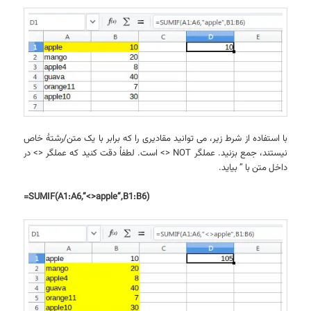
با استفاده از شرط زیر، می توانید مقادیری را که برابر با یک متن/رشتهٔ خاص
نیستند، جمع بزنید. عملگر NOT <> است. لطفاُ دقت کنید که عملگر <> در
داخل متن با ” بیاید.
=SUMIF(A1:A6,”<>apple”,B1:B6)