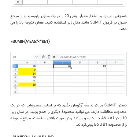
همچنین می‌توانید مقدار معیار، یعنی 20 را در یک سلول بنویسید و از مرجع
سلول در فرمول SUMIF مانند مثال زیر استفاده کنید. همان نتیجهٔ بالا را می
دهد.
=SUMIF(A1:A6,”<“&E1)
دستور SUMIF می تواند سه آرگومان بگیرد که بر اساس معیارهایی که در یک
محدوده مطابقت دارند، می توانید محدودهٔ دیگری را جمع بزنید. در مثال زیر،
10 را در A1 تا A6 جست‌وجو می‌کند و در صورت یافتن مطابقت، مبالغ مربوطه
را از محدوده B1 تا B6 برمی‌گرداند.