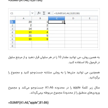
=SUMIF(A1:A6,10,B1:B6)
به همین روش، می توانید مقدار 10 را در هر سلولی قرار دهید و از مرجع سلول
در فرمول بالا استفاده کنید.
همچنین می توانید متن‌ها را به روشی مشابه جست‌وجو کنید و مجموع را
برگردانید.
مثال زیر کلمهٔ apple را در محدوده A1:A6 جست‌وجو می‌کند و مجموع
ورودی‌های منطبق را از محدودهٔ مجموع مربوطه برمی‌گرداند.
=SUMIF(A1:A6,”apple”,B1:B6)