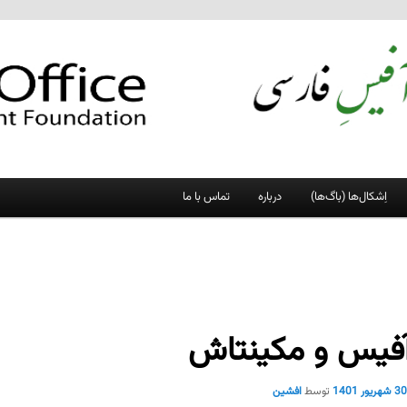
اِشکال‌ها (باگ‌ها)
درباره
تماس با ما
‌آفیس و مکینتاش
3 شهریور 1401
توسط
افشین