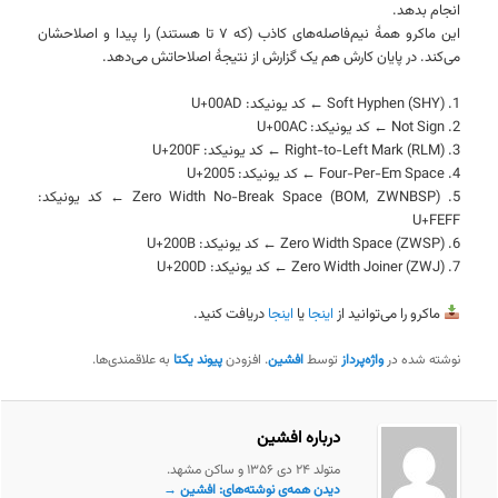
انجام بدهد.
این ماکرو همهٔ نیم‌فاصله‌های کاذب (که ۷ تا هستند) را پیدا و اصلاحشان
می‌کند. در پایان کارش هم یک گزارش از نتیجهٔ اصلاحاتش می‌دهد.
1. Soft Hyphen (SHY) ← کد یونیکد: U+00AD
2. Not Sign ← کد یونیکد: U+00AC
3. Right-to-Left Mark (RLM) ← کد یونیکد: U+200F
4. Four-Per-Em Space ← کد یونیکد: U+2005
5. Zero Width No-Break Space (BOM, ZWNBSP) ← کد یونیکد:
U+FEFF
6. Zero Width Space (ZWSP) ← کد یونیکد: U+200B
7. Zero Width Joiner (ZWJ) ← کد یونیکد: U+200D
ماکرو را می‌توانید از
اینجا
یا
اینجا
دریافت کنید.
نوشته شده در
واژه‌پرداز
توسط
افشین
. افزودن
پیوند یکتا
به علاقمندی‌ها.
درباره افشین
متولد ۲۴ دی ۱۳۵۶ و ساکن مشهد.
دیدن همه‌ی نوشته‌های: افشین
→