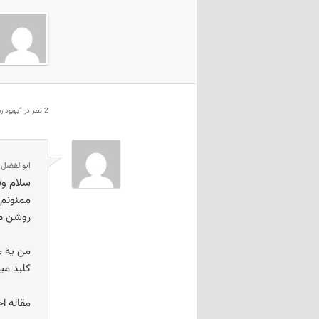
2 نظر در “
بهبود ر
ابوالفضل
د
سلام وق
ممنونم 
روشن می
من یه م
کلید میا
مقاله ا