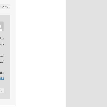
↓
پاسخ
سلا
خوا
اسا
استا
اطل
g/wiki
پا