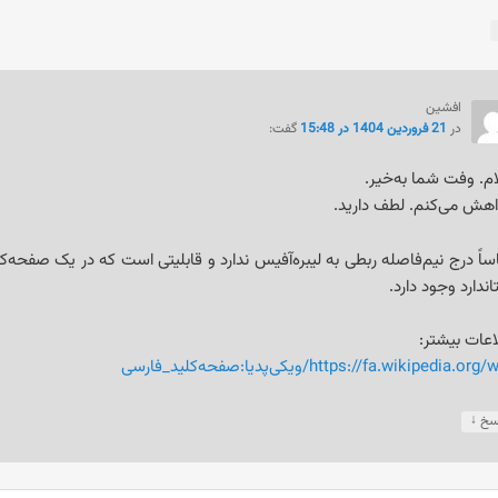
افشین
در
21 فروردین 1404 در 15:48
گفت:
م. وفت شما به‌خیر.
هش می‌کنم. لطف دارید.
ساً درج نیم‌فاصله ربطی به لیبره‌آفیس ندارد و قابلیتی است که در یک صفحه‌کل
ندارد وجود دارد.
اعات بیشتر:
https://fa.wikipedia.or/ویکی‌پدیا:صفحه‌کلید_فارسی
↓
سخ