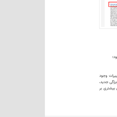
د؛
ییرات وجود
یژگی جدید،
ل بیشتری بر