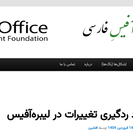
اِشکال‌ها (باگ‌ها)
درباره
تماس با ما
 ردگیری تغییرات در لیبره‌آفیس
1 فروردین 1404
توسط
افشین