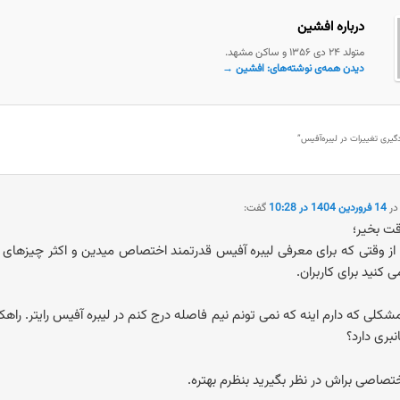
درباره افشین
متولد ۲۴ دی ۱۳۵۶ و ساکن مشهد.
دیدن همه‌ی نوشته‌های: افشین
→
دگیری تغییرات در لیبره‌آفیس
”
ر
14 فروردین 1404 در 10:28
گفت:
ت بخیر؛
از وقتی که برای معرفی لیبره آفیس قدرتمند اختصاص میدین و اکثر چیزهای 
 کنید برای کاربران.
شکلی که دارم اینه که نمی تونم نیم فاصله درج کنم در لیبره آفیس رایتر. راهکا
نبری دارد؟
ختصاصی براش در نظر بگیرید بنظرم بهتره.