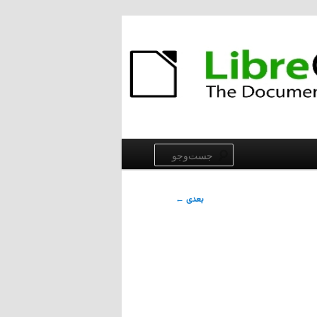
جست‌وجو
بعدی
←