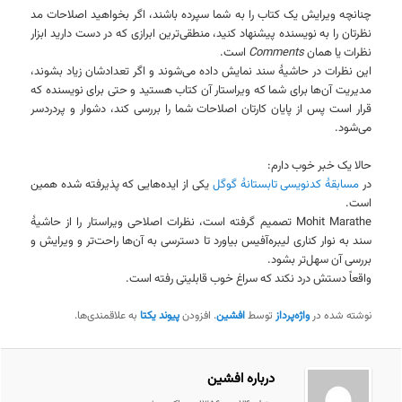
چنانچه ویرایش یک کتاب را به شما سپرده باشند، اگر بخواهید اصلاحات مد
نظرتان را به نویسنده پیشنهاد کنید، منطقی‌ترین ابرازی که در دست دارید ابزار
نظرات یا همان
Comments
است.
این نظرات در حاشیهٔ سند نمایش داده می‌شوند و اگر تعدادشان زیاد بشوند،
مدیریت آن‌ها برای شما که ویراستار آن کتاب هستید و حتی برای نویسنده که
قرار است پس از پایان کارتان اصلاحات شما را بررسی کند، دشوار و پردردسر
می‌شود.
حالا یک خبر خوب دارم:
در
مسابقهٔ کدنویسی تابستانهٔ گوگل
یکی از ایده‌هایی که پذیرفته شده همین
است.
Mohit Marathe تصمیم گرفته است، نظرات اصلاحی ویراستار را از حاشیهٔ
سند به نوار کناری لیبره‌آفیس بیاورد تا دسترسی به آن‌ها راحت‌تر و ویرایش و
بررسی آن سهل‌تر بشود.
واقعاً دستش درد نکند که سراغ خوب قابلیتی رفته است.
نوشته شده در
واژه‌پرداز
توسط
افشین
. افزودن
پیوند یکتا
به علاقمندی‌ها.
درباره افشین