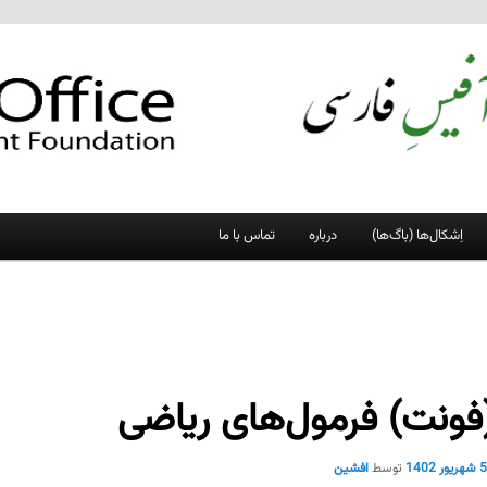
اِشکال‌ها (باگ‌ها)
درباره
تماس با ما
فونت) فرمول‌های ریاضی
 شهریور 1402
توسط
افشین