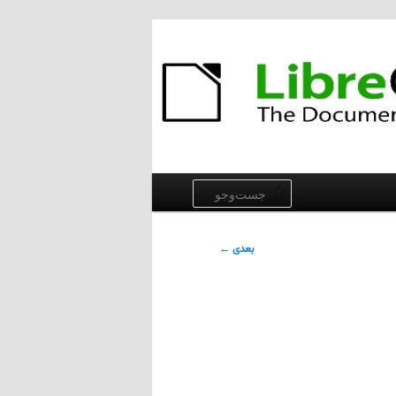
جست‌وجو
بعدی
←