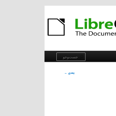
جست‌وجو
بعدی
←