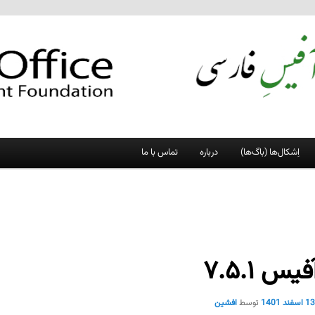
اِشکال‌ها (باگ‌ها)
درباره
تماس با ما
یس ۷.۵.۱
1 اسفند 1401
توسط
افشین