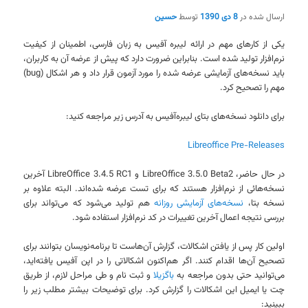
ارسال شده در
8 دی 1390
توسط
حسین
یکی از کارهای مهم در ارائه لیبره آفیس به زبان فارسی، اطمینان از کیفیت
نرم‌افزار تولید شده است. بنابراین ضرورت دارد که پیش از عرضه آن به کاربران،
باید نسخه‌های آزمایشی عرضه شده را مورد آزمون قرار داد و هر اشکال (bug)
مهم را تصحیح کرد.
برای دانلود نسخه‌های بتای لیبره‌آفیس به آدرس زیر مراجعه کنید:
Libreoffice Pre-Releases
در حال حاضر، LibreOffice 3.5.0 Beta2 و LibreOffice 3.4.5 RC1 آخرین
نسخه‌هائی از نرم‌افزار هستند که برای تست عرضه شده‌اند. البته علاوه بر
نسخه بتا،
نسخه‌های آزمایشی روزانه
هم تولید می‌شود که می‌تواند برای
بررسی نتیجه اعمال آخرین تغییرات در کد نرم‌افزار استفاده شود.
اولین کار پس از یافتن اشکالات، گزارش آن‌هاست تا برنامه‌نویسان بتوانند برای
تصحیح آن‌ها اقدام کنند. اگر هم‌اکنون اشکالاتی را در اپن آفیس یافته‌اید،
می‌توانید حتی بدون مراجعه به
باگزیلا
و ثبت نام و طی مراحل لازم، از طریق
چت یا ایمیل این اشکالات را گزارش کرد. برای توضیحات بیشتر مطلب زیر را
ببینید: