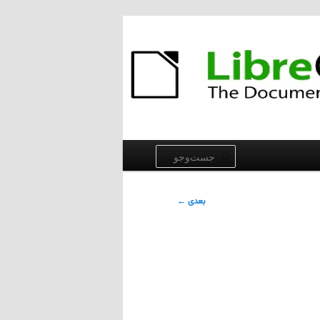
جست‌وجو
بعدی
←