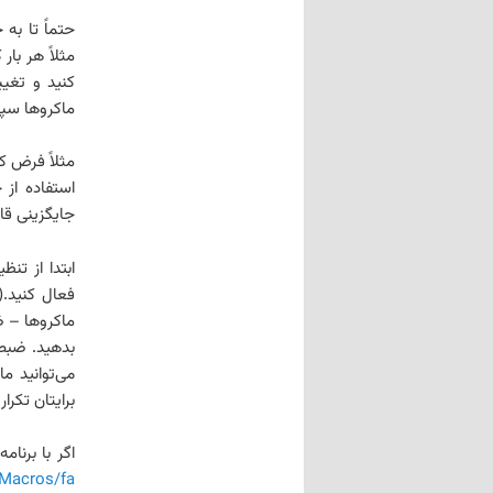
حتماً تا به
مثلاً هر با
کنید و تغیی
ماکروها سپر
مثلاً فرض ک
استفاده از
جایگزینی قاب
بدهید. ضبط 
می‌توانید م
برایتان تکرار
اگر با برنا
/Macros/fa