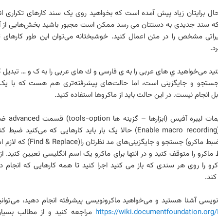
 حال برایتان زیاد پیش آمده است که بخواهید روی یک سند کارهای تکراری ان
ر که سند جدیدی به دستتان می رسد ممکن است مجبور باشید بخش‌هایی از آن
راتی مشخص را در متن اعمال کنید. خوشبختانه می‌توان این طور کارهای تک
د.
نید می‌خواهید ي های عربی را به ی فارسی و ك های عربی را به ک و … تبدیل کن
 جستجو و جایگزینی است، اما حالت‌های پیشرفته‌تری هم هست که با ی
ل انجام نیست. در این حالت باید از ماکروها استفاده کنید.
ابتدا از تنظیمات لی
فعال کنید.(Enable macro recording) حالا یک بار باید کارهایی که می‌کنید ض
ماکروها – ضبط ماکرو) جستجو و جایگزینی‌های مد
ماکرو را متوقف کنید و در انتها برای ماکرو یک اسم انگلیسی تعیین کنید. از 
اکرو را روی هر سندی که باز می کنید اجرا کنید تا همه کارهایی که انجام داد
 کند.
مه‌نویسی آشنا هستید و می‌خواهید ماکرونویسی پیشرفته انجام دهید، می‌توانی
https://wiki.documentfoundation.org
مراجعه کنید و از مطالب بسیار 