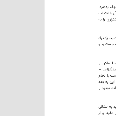
جام بدهید.
 را انتخاب
راری را به
ید. یک راه
ک جستجو و
بره آفیس (ابزارها – گزینه ها tools-option) قسمت advanced ضبط ماکرو را
بط کنید(ابزارها –
 نظرتان را(Find & Replace) که لازم است را انجام
این به بعد
ه بودید را
د به نشانی
مفید و از